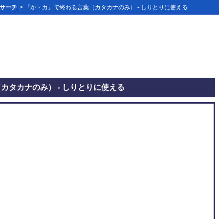
」サーチ
> 『か・カ』で終わる言葉（カタカナのみ） - しりとりに使える
カタカナのみ） - しりとりに使える