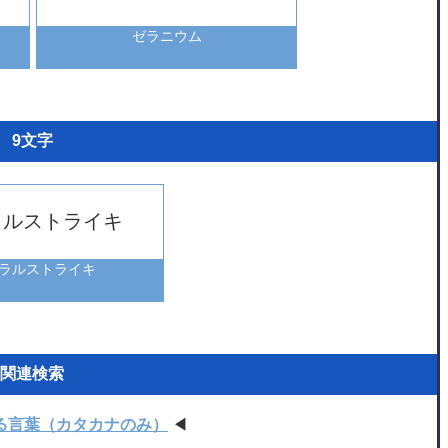
ゼラニウム
9文字
ラルストライキ
ラルストライキ
関連検索
る言葉（カタカナのみ）
◀