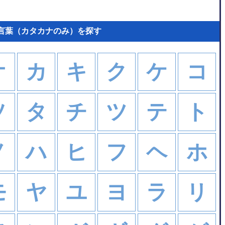
る言葉（カタカナのみ）を探す
オ
カ
キ
ク
ケ
コ
ソ
タ
チ
ツ
テ
ト
ノ
ハ
ヒ
フ
ヘ
ホ
モ
ヤ
ユ
ヨ
ラ
リ