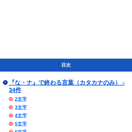
目次
『な・ナ』で終わる言葉（カタカナのみ） -
34件
2文字
3文字
4文字
5文字