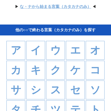
▶
な・ナから始まる言葉（カタカナのみ）
◀
他の○○で終わる言葉（カタカナのみ）を探す
ア
イ
ウ
エ
オ
カ
キ
ク
ケ
コ
サ
シ
ス
セ
ソ
タ
チ
ツ
テ
ト