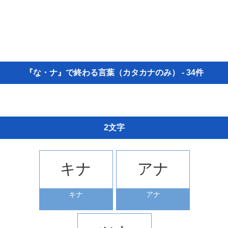
『な・ナ』で終わる言葉（カタカナのみ） - 34件
2文字
キナ
アナ
キナ
アナ