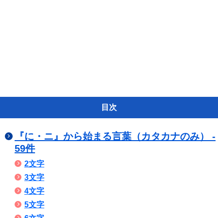
目次
『に・ニ』から始まる言葉（カタカナのみ） -
59件
2文字
3文字
4文字
5文字