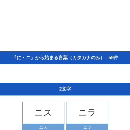
『に・ニ』から始まる言葉（カタカナのみ） - 59件
2文字
ニス
ニラ
ニス
ニラ