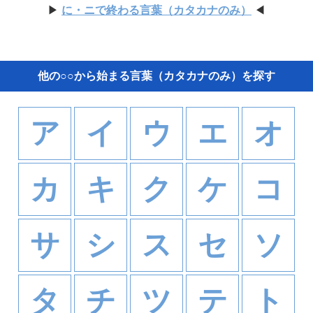
▶
に・ニで終わる言葉（カタカナのみ）
◀
他の○○から始まる言葉（カタカナのみ）を探す
ア
イ
ウ
エ
オ
カ
キ
ク
ケ
コ
サ
シ
ス
セ
ソ
タ
チ
ツ
テ
ト