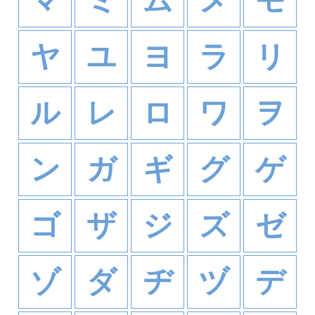
マ
ミ
ム
メ
モ
ヤ
ユ
ヨ
ラ
リ
ル
レ
ロ
ワ
ヲ
ン
ガ
ギ
グ
ゲ
ゴ
ザ
ジ
ズ
ゼ
ゾ
ダ
ヂ
ヅ
デ