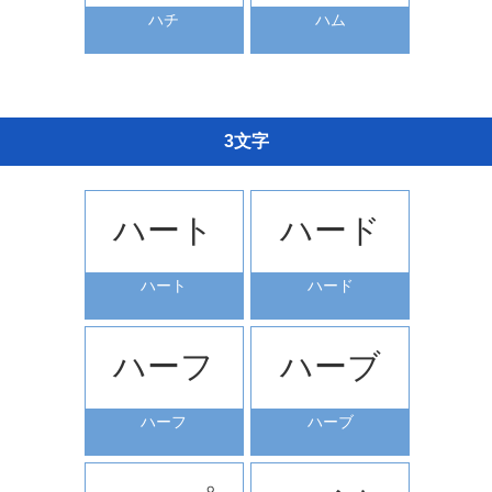
ハチ
ハム
3文字
ハート
ハード
ハート
ハード
ハーフ
ハーブ
ハーフ
ハーブ