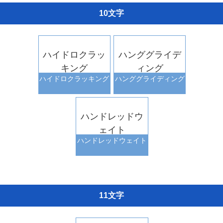
10文字
ハイドロクラッ
ハンググライデ
キング
ィング
ハイドロクラッキング
ハンググライディング
ハンドレッドウ
ェイト
ハンドレッドウェイト
11文字