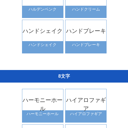
ハルデンベンク
ハンドクリーム
ハンドシェイク
ハンドブレーキ
ハンドシェイク
ハンドブレーキ
8文字
ハーモニーホー
ハイアロファギ
ル
ア
ハーモニーホール
ハイアロファギア