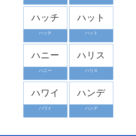
ハッチ
ハット
ハッチ
ハット
ハニー
ハリス
ハニー
ハリス
ハワイ
ハンデ
ハワイ
ハンデ