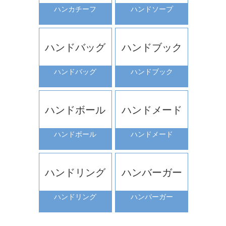
ハンカチーフ
ハンドソープ
ハンドバッグ
ハンドブック
ハンドバッグ
ハンドブック
ハンドボール
ハンドメード
ハンドボール
ハンドメード
ハンドリング
ハンバーガー
ハンドリング
ハンバーガー