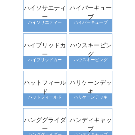
ハイソサエティ
ハイパーキュー
ー
ブ
ハイソサエティー
ハイパーキューブ
ハイブリッドカ
ハウスキーピン
ー
グ
ハイブリッドカー
ハウスキーピング
ハットフィール
ハリケーンデッ
ド
キ
ハットフィールド
ハリケーンデッキ
ハンググライダ
ハンディキャッ
ー
プ
ハンググライダー
ハンディキャップ