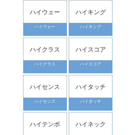
ハイウェー
ハイキング
ハイウェー
ハイキング
ハイクラス
ハイスコア
ハイクラス
ハイスコア
ハイセンス
ハイタッチ
ハイセンス
ハイタッチ
ハイテンポ
ハイネック