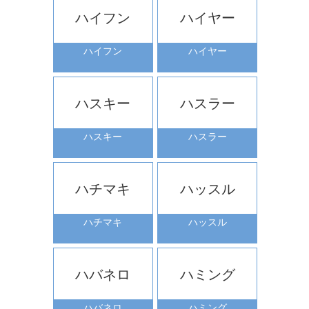
ハイフン
ハイヤー
ハイフン
ハイヤー
ハスキー
ハスラー
ハスキー
ハスラー
ハチマキ
ハッスル
ハチマキ
ハッスル
ハバネロ
ハミング
ハバネロ
ハミング