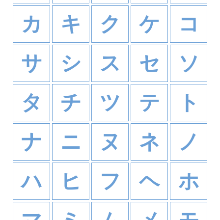
カ
キ
ク
ケ
コ
サ
シ
ス
セ
ソ
タ
チ
ツ
テ
ト
ナ
ニ
ヌ
ネ
ノ
ハ
ヒ
フ
ヘ
ホ