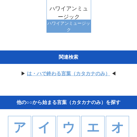
ハワイアンミュ
ージック
ハワイアンミュージッ
ク
関連検索
▶
は・ハで終わる言葉（カタカナのみ）
◀
他の○○から始まる言葉（カタカナのみ）を探す
ア
イ
ウ
エ
オ