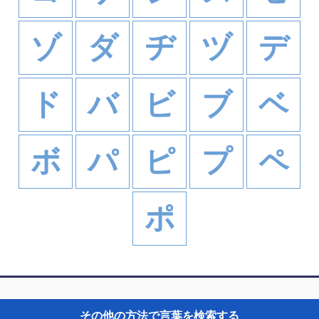
ゾ
ダ
ヂ
ヅ
デ
ド
バ
ビ
ブ
ベ
ボ
パ
ピ
プ
ペ
ポ
その他の方法で言葉を検索する