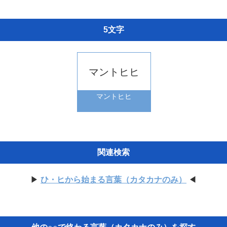
5文字
マントヒヒ
マントヒヒ
関連検索
▶
ひ・ヒから始まる言葉（カタカナのみ）
◀