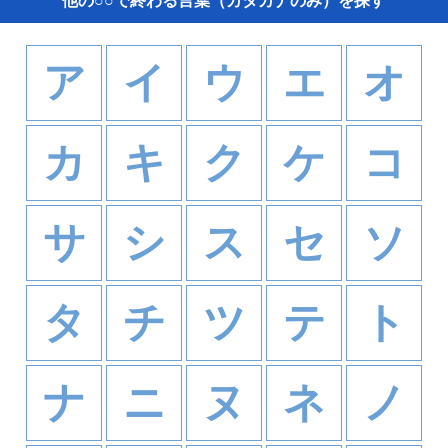
他の○○で終わる言葉（カタカナのみ）を探す
ア
イ
ウ
エ
オ
カ
キ
ク
ケ
コ
サ
シ
ス
セ
ソ
タ
チ
ツ
テ
ト
ナ
ニ
ヌ
ネ
ノ