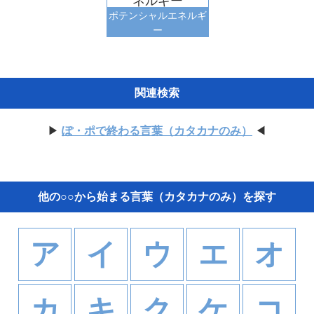
ネルギー
ポテンシャルエネルギ
ー
関連検索
▶
ぽ・ポで終わる言葉（カタカナのみ）
◀
他の○○から始まる言葉（カタカナのみ）を探す
ア
イ
ウ
エ
オ
カ
キ
ク
ケ
コ