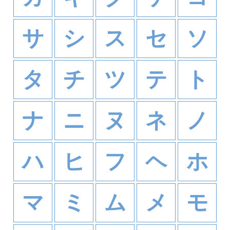
サ
シ
ス
セ
ソ
タ
チ
ツ
テ
ト
ナ
ニ
ヌ
ネ
ノ
ハ
ヒ
フ
ヘ
ホ
マ
ミ
ム
メ
モ