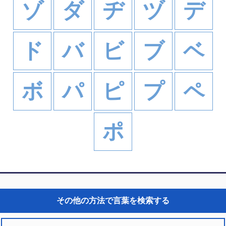
ゾ
ダ
ヂ
ヅ
デ
ド
バ
ビ
ブ
ベ
ボ
パ
ピ
プ
ペ
ポ
その他の方法で言葉を検索する