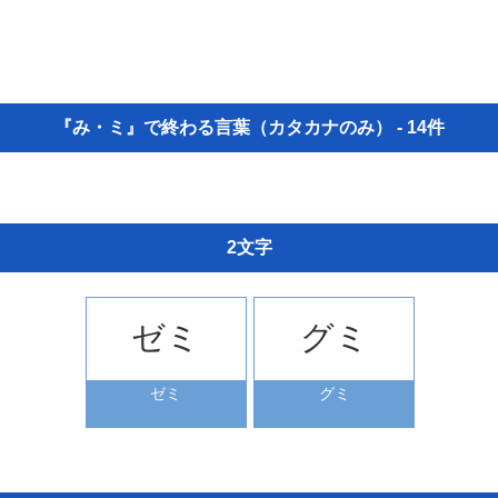
『み・ミ』で終わる言葉（カタカナのみ） - 14件
2文字
ゼミ
グミ
ゼミ
グミ