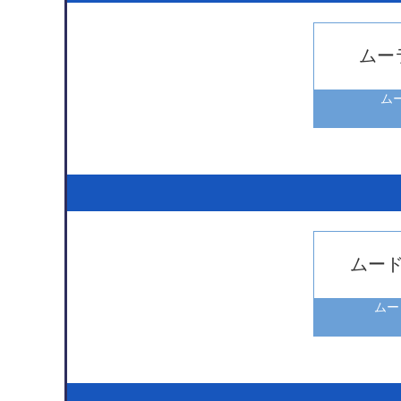
ムー
ム
ムー
ムー