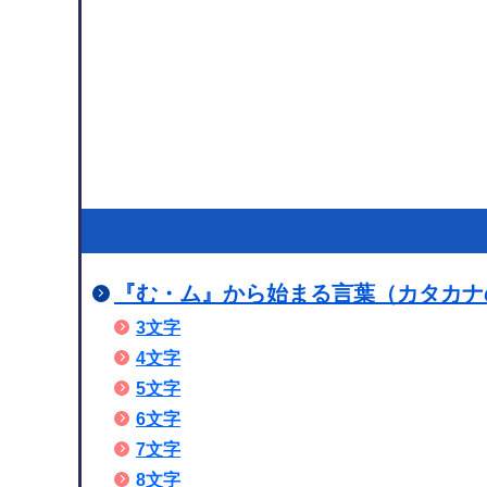
『む・ム』から始まる言葉（カタカナのみ
3文字
4文字
5文字
6文字
7文字
8文字