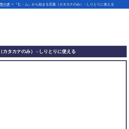
」サーチ
> 『む・ム』から始まる言葉（カタカナのみ） - しりとりに使える
カタカナのみ） - しりとりに使える