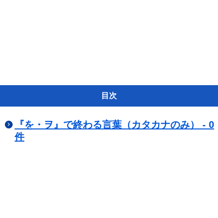
目次
『を・ヲ』で終わる言葉（カタカナのみ） - 0
件