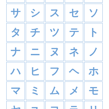
サ
シ
ス
セ
ソ
タ
チ
ツ
テ
ト
ナ
ニ
ヌ
ネ
ノ
ハ
ヒ
フ
ヘ
ホ
マ
ミ
ム
メ
モ