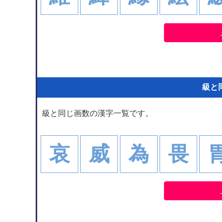
級と
級と同じ画数の漢字一覧です。
哀
威
為
畏