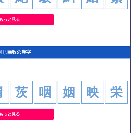
もっと見る
同じ画数の漢字
胃
茨
咽
姻
映
栄
もっと見る