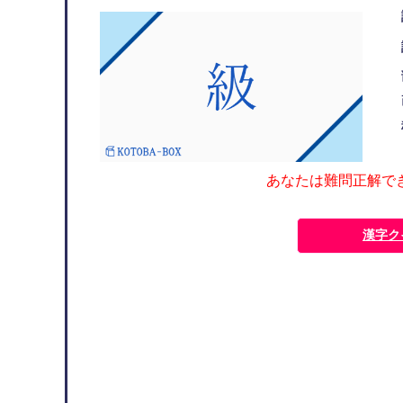
あなたは難問正解で
漢字ク