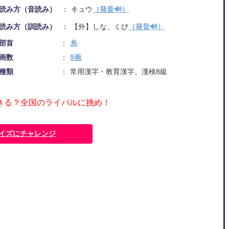
読み方（音読み）
キュウ
（発音🔊）
読み方（訓読み）
【外】しな、くび
（発音🔊）
部首
糸
画数
9画
種類
常用漢字・教育漢字、漢検8級
きる？全国のライバルに挑め！
イズにチャレンジ