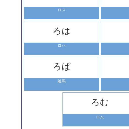
ロス
ろは
ロハ
ろば
驢馬
ろむ
ロム