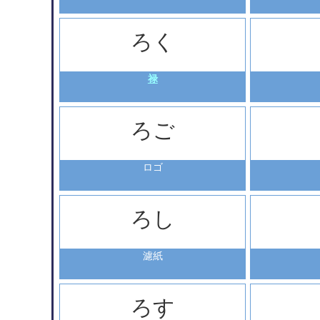
ろく
禄
ろご
ロゴ
ろし
濾紙
ろす