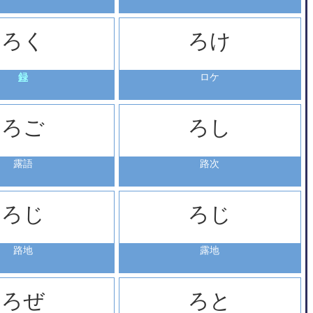
ろく
ろけ
録
ロケ
ろご
ろし
露語
路次
ろじ
ろじ
路地
露地
ろぜ
ろと