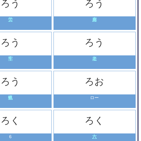
ろう
ろう
労
廊
ろう
ろう
牢
老
ろう
ろお
蝋
ロー
ろく
ろく
6
六