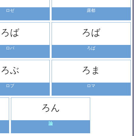
ロゼ
露都
ろば
ろば
ロバ
ろば
ろぶ
ろま
ロブ
ロマ
ろん
論