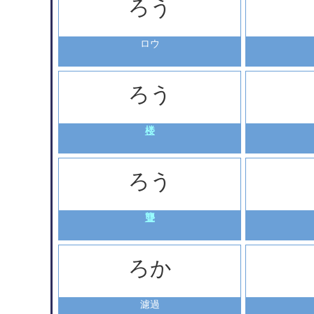
ろう
ロウ
ろう
楼
ろう
聾
ろか
濾過