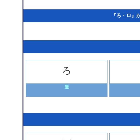
『ろ・ロ』から
ろ
魯