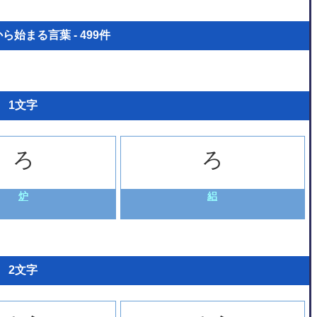
始まる言葉 - 499件
1文字
ろ
ろ
炉
絽
2文字