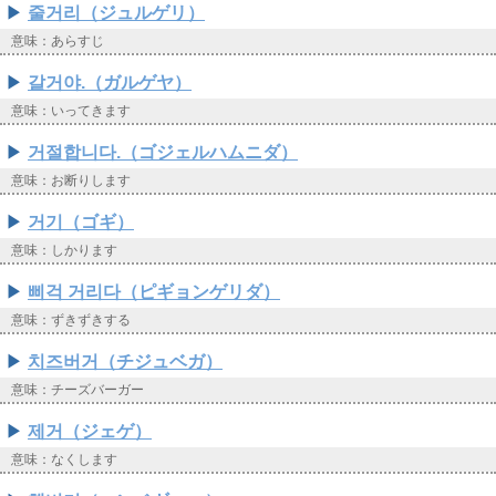
줄거리（ジュルゲリ）
意味：あらすじ
갈거야.（ガルゲヤ）
意味：いってきます
거절합니다.（ゴジェルハムニダ）
意味：お断りします
거기（ゴギ）
意味：しかります
삐걱 거리다（ピギョンゲリダ）
意味：ずきずきする
치즈버거（チジュベガ）
意味：チーズバーガー
제거（ジェゲ）
意味：なくします