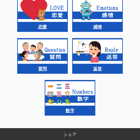
恋愛
感情
質問
返答
数字
シェア