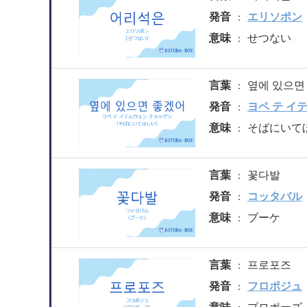
発音
エリソポン
意味
せつない
言葉
옆에 있으면
発音
ヨペ テ イ
意味
そばにいて
言葉
꽃다발
発音
コッタバル
意味
ブーケ
言葉
프로포즈
発音
フロポジュ