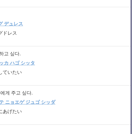
グ デュレス
グドレス
하고 싶다.
ッカ ハゴ シッタ
していたい
에게 주고 싶다.
テ ニョエゲ ジュゴ シッダ
にあげたい