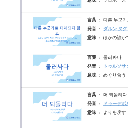
意味
プロポーズ
言葉
다른 누군가
発音
ダルン ヌグ
意味
ほかの誰か
言葉
둘러싸다
発音
トゥルソサ
意味
めぐり合う
言葉
더 되돌리다
発音
ドゥーデボ
意味
よりを戻す