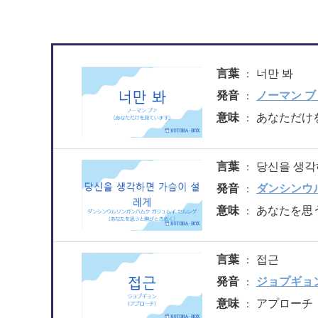
言葉
너만 봐
発音
ノーマン ブ
意味
あなただけ
言葉
당신을 생각
発音
ダンシンウ
意味
あなたを思
言葉
접근
発音
ジョプギョ
意味
アプローチ