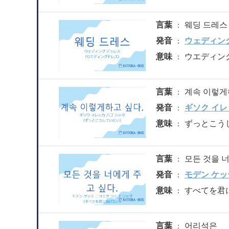
言葉
웨딩 드레스
発音
ウェディン
意味
ウエディン
言葉
계속 이렇게
発音
ギソク イレ
意味
ずっとこう
言葉
모든 것을 너
発音
モデン ケッ
意味
すべてを君
言葉
어리석은