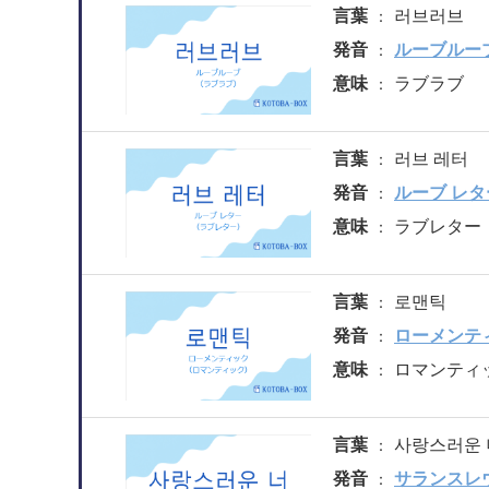
言葉
러브러브
発音
ルーブルー
意味
ラブラブ
言葉
러브 레터
発音
ルーブ レタ
意味
ラブレター
言葉
로맨틱
発音
ローメンテ
意味
ロマンティ
言葉
사랑스러운 
発音
サランスレ