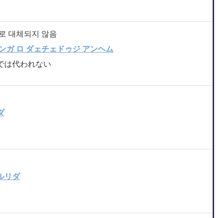
로 대체되지 않음
ンガ ロ ダェチェドゥジ アンヘム
では代われない
ダ
ルリダ