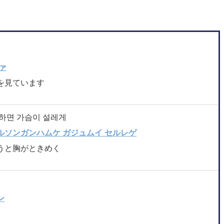
ァ
を見ています
하면 가슴이 설레게
ルソンガンハムケ ガジュムイ セルレゲ
うと胸がときめく
ン