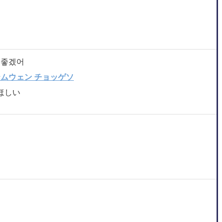
 좋겠어
テムウェン チョッゲソ
ほしい