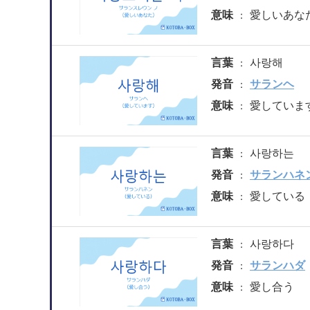
意味
愛しいあな
言葉
사랑해
発音
サランヘ
意味
愛していま
言葉
사랑하는
発音
サランハネ
意味
愛している
言葉
사랑하다
発音
サランハダ
意味
愛し合う