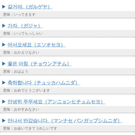
갈거야.（ガルゲヤ）
意味：いってきます
가자.（ガジャ）
意味：いってらっしゃい
어서오세요（エソオセヨ）
意味：おかえりなさい
좋은 아침（チョウンアチム）
意味：おはよう
축하합니다（チュッカハムニダ）
意味：おめでとうございます
안녕히 주무세요（アンニョンヒチュムセヨ）
意味：おやすみなさい
만나서 반갑습니다.（マンナセ バンガップシムニダ）
意味：お会いできてうれしいです