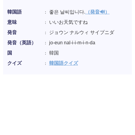
韓国語
좋은 날씨입니다.
（発音🔊）
意味
いいお天気ですね
発音
ジョウン ナルウィ サイプニダ
発音（英語）
jo-eun nal-i-i-m-i-n-da
国
韓国
クイズ
韓国語クイズ