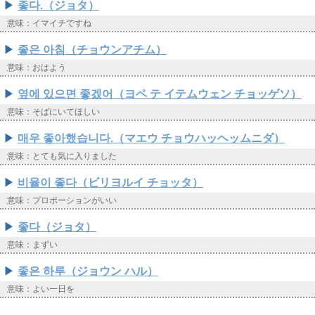
좋다.（ジョタ）
意味：イマイチですね
좋은 아침（チョウンアチム）
意味：おはよう
옆에 있으면 좋겠어（ヨペ テ イテムウェン チョッゲソ）
意味：そばにいてほしい
매우 좋아했습니다.（マエウ チョウハッヘッムニダ）
意味：とても気に入りました
비율이 좋다（ビリヨルイ チョッタ）
意味：プロポーションがいい
좋다（ジョタ）
意味：まずい
좋은 하루（ジョウン ハル）
意味：よい一日を