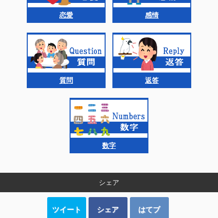
恋愛
感情
質問
返答
数字
シェア
ツイート
シェア
はてブ