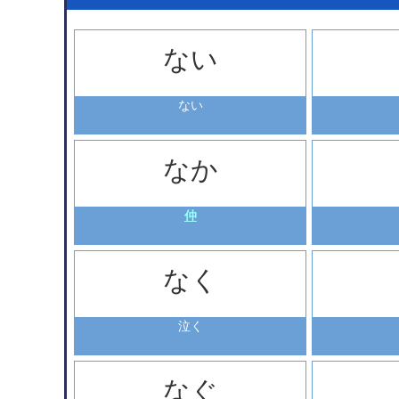
ない
ない
なか
仲
なく
泣く
なぐ