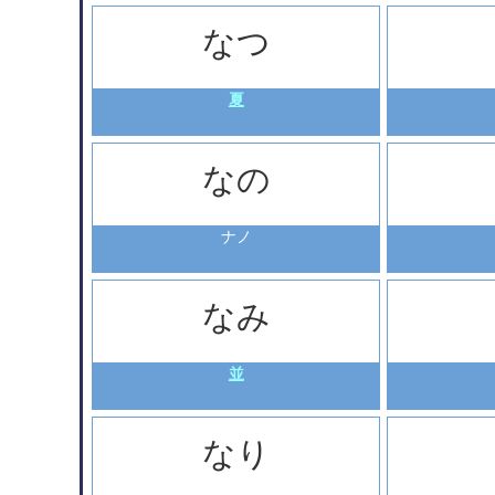
なつ
夏
なの
ナノ
なみ
並
なり