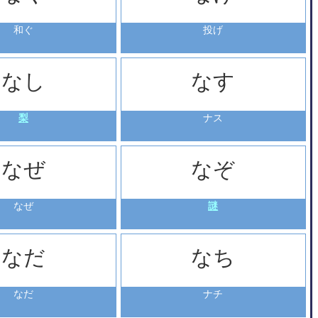
和ぐ
投げ
なし
なす
梨
ナス
なぜ
なぞ
なぜ
謎
なだ
なち
なだ
ナチ