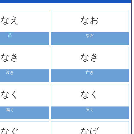
なえ
なお
苗
なお
なき
なき
泣き
亡き
なく
なく
鳴く
哭く
なぐ
なげ