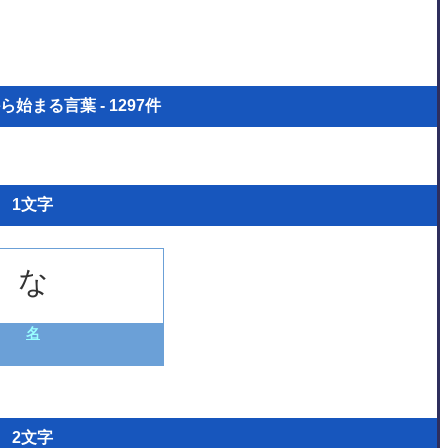
始まる言葉 - 1297件
1文字
な
名
2文字