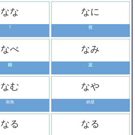
なな
なに
7
何
なべ
なみ
鍋
波
なむ
なや
南無
納屋
なる
なる