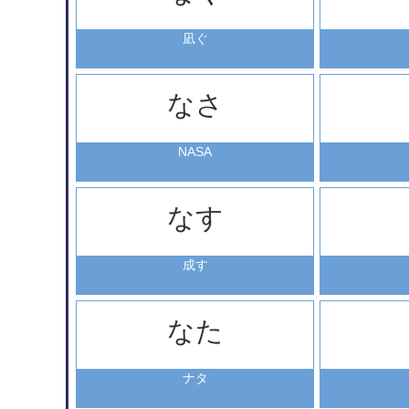
凪ぐ
なさ
NASA
なす
成す
なた
ナタ