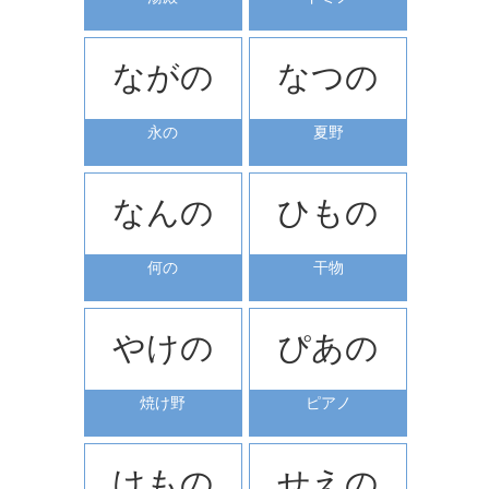
ながの
なつの
永の
夏野
なんの
ひもの
何の
干物
やけの
ぴあの
焼け野
ピアノ
けもの
せえの