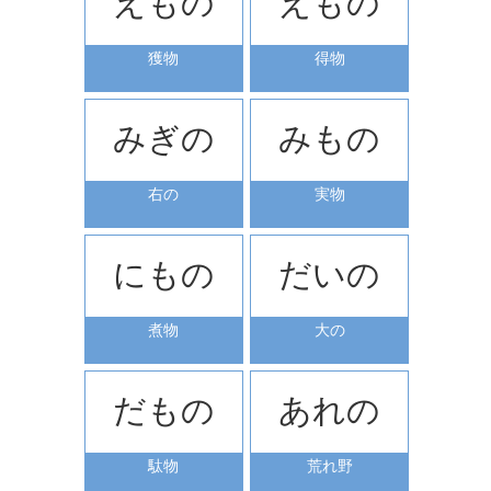
えもの
えもの
獲物
得物
みぎの
みもの
右の
実物
にもの
だいの
煮物
大の
だもの
あれの
駄物
荒れ野