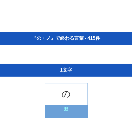
『の・ノ』で終わる言葉 - 415件
1文字
の
野