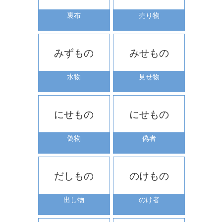
裏布
売り物
みずもの
みせもの
水物
見せ物
にせもの
にせもの
偽物
偽者
だしもの
のけもの
出し物
のけ者