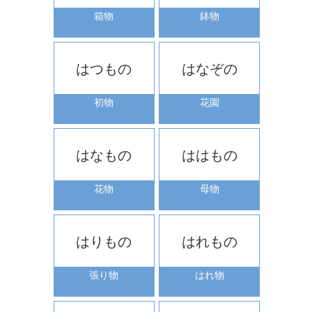
箱物
鉢物
はつもの
はなぞの
初物
花園
はなもの
ははもの
花物
母物
はりもの
はれもの
張り物
はれ物