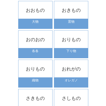
おおもの
おきもの
大物
置物
おのおの
おりもの
各各
下り物
おりもの
おれがの
織物
オレガノ
さきもの
さしもの