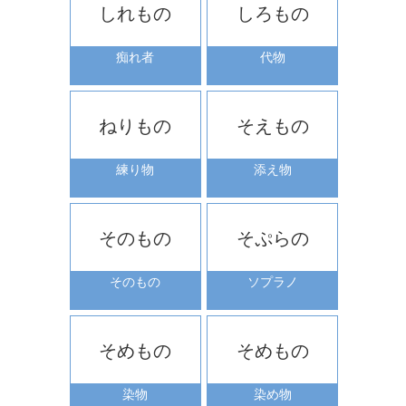
しれもの
しろもの
痴れ者
代物
ねりもの
そえもの
練り物
添え物
そのもの
そぷらの
そのもの
ソプラノ
そめもの
そめもの
染物
染め物