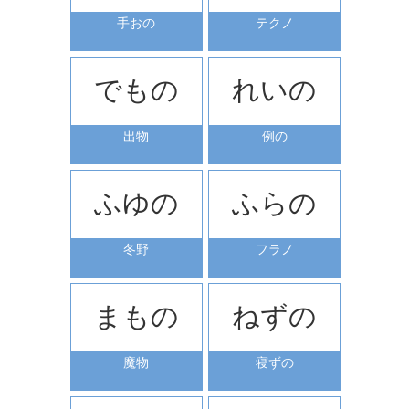
手おの
テクノ
でもの
れいの
出物
例の
ふゆの
ふらの
冬野
フラノ
まもの
ねずの
魔物
寝ずの