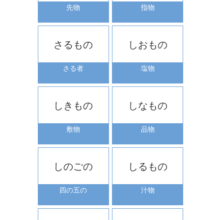
先物
指物
さるもの
しおもの
さる者
塩物
しきもの
しなもの
敷物
品物
しのごの
しるもの
四の五の
汁物