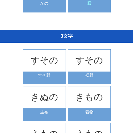
かの
殿
3文字
すその
すその
すそ野
裾野
きぬの
きもの
生布
着物