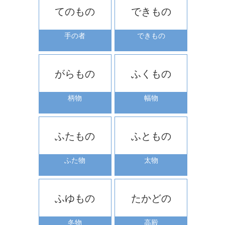
てのもの
できもの
手の者
できもの
がらもの
ふくもの
柄物
幅物
ふたもの
ふともの
ふた物
太物
ふゆもの
たかどの
冬物
高殿