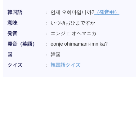
韓国語
언제 오히마입니까?
（発音🔊）
意味
いつ頃おひまですか
発音
エンジェ オヘマニカ
発音（英語）
eonje ohimamani-imnika?
国
韓国
クイズ
韓国語クイズ