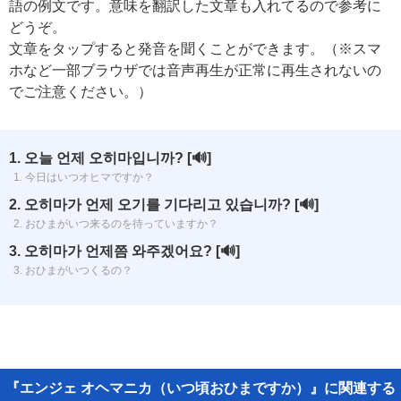
語の例文です。意味を翻訳した文章も入れてるので参考に
どうぞ。
文章をタップすると発音を聞くことができます。（※スマ
ホなど一部ブラウザでは音声再生が正常に再生されないの
でご注意ください。）
1. 오늘 언제 오히마입니까?
[🔊]
1. 今日はいつオヒマですか？
2. 오히마가 언제 오기를 기다리고 있습니까?
[🔊]
2. おひまがいつ来るのを待っていますか？
3. 오히마가 언제쯤 와주겠어요?
[🔊]
3. おひまがいつくるの？
『エンジェ オヘマニカ（いつ頃おひまですか）』に関連する