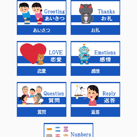
あいさつ
お礼
恋愛
感情
質問
返答