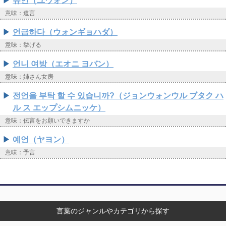
유언（ユウォン）
意味：遺言
언급하다（ウォンギョハダ）
意味：挙げる
언니 여방（エオニ ヨバン）
意味：姉さん女房
전언을 부탁 할 수 있습니까?（ジョンウォンウル ブタク ハ
ル ス エップシムニッケ）
意味：伝言をお願いできますか
예언（ヤヨン）
意味：予言
言葉のジャンルやカテゴリから探す