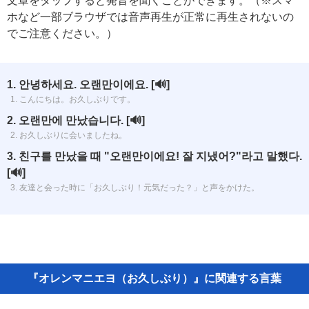
文章をタップすると発音を聞くことができます。（※スマ
ホなど一部ブラウザでは音声再生が正常に再生されないの
でご注意ください。）
1. 안녕하세요. 오랜만이에요.
[🔊]
1. こんにちは。お久しぶりです。
2. 오랜만에 만났습니다.
[🔊]
2. お久しぶりに会いましたね。
3. 친구를 만났을 때 "오랜만이에요! 잘 지냈어?"라고 말했다.
[🔊]
3. 友達と会った時に「お久しぶり！元気だった？」と声をかけた。
『オレンマニエヨ（お久しぶり）』に関連する言葉