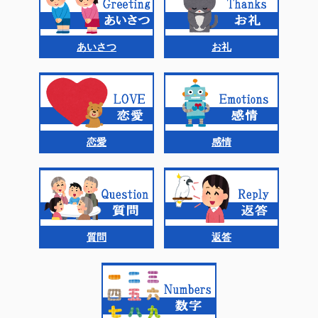
あいさつ
お礼
恋愛
感情
質問
返答