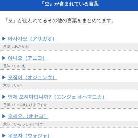
『오』が含まれている言葉
『오』が使われてるその他の言葉をまとめてます。
아사가오（アサガオ）
意味：あさがお
아니오（アニヨ）
意味：いいえ
오징어（オジョンウ）
意味：いか
언제 오히마입니까?（エンジェ オヘマニカ）
意味：いつ頃おひまですか
오세요.（オセヨ）
意味：いらっしゃいます
우오자（ウォジャ）