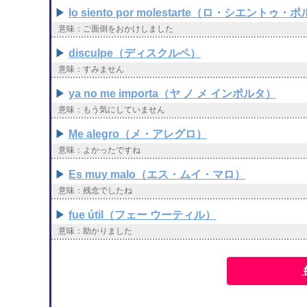
lo siento por molestarte（ロ・シエン
意味：ご面倒をおかけしました
disculpe（ディスクルペ）
意味：すみません
ya no me importa（ヤ ノ メ インポルタ）
意味：もう気にしていません
Me alegro（メ・アレグロ）
意味：よかったですね
Es muy malo（エス・ムイ・マロ）
意味：残念でしたね
fue útil（フェー ウーティル）
意味：助かりました