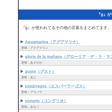
『g』
『g』が使われてるその他の言葉をまとめてます。
Aguamarina（アグアマリナ）
意味：アクアマリン
gloria de la mañana（グローリア・デ・ラ
意味：あさがお
gusto（グスト）
意味：あじ
espárragos（エスパーラーゴス）
意味：アスパラ
congrio（コングリオ）
意味：あなご