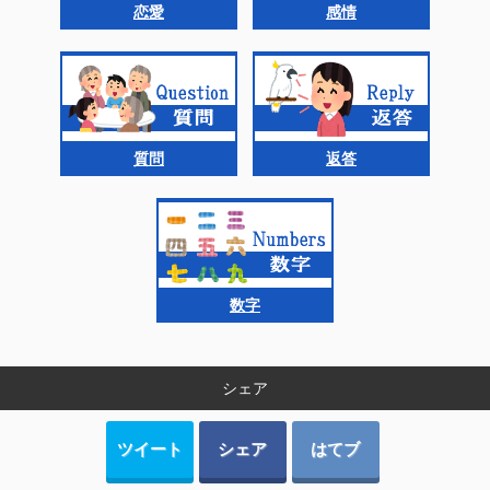
恋愛
感情
質問
返答
数字
シェア
ツイート
シェア
はてブ