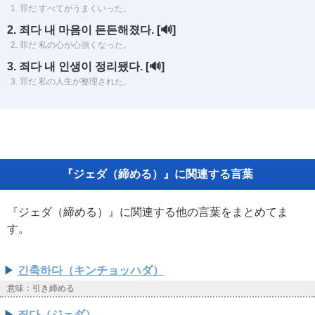
1. 罪だ すべてがうまくいった。
2. 죄다 내 마음이 든든해졌다.
[🔊]
2. 罪だ 私の心が心強くなった。
3. 죄다 내 인생이 정리됐다.
[🔊]
3. 罪だ 私の人生が整理された。
『ジェダ（締める）』に関連する言葉
『ジェダ（締める）』に関連する他の言葉をまとめてま
す。
긴축하다（キンチョッハダ）
意味：引き締める
죄다（ジェダ）