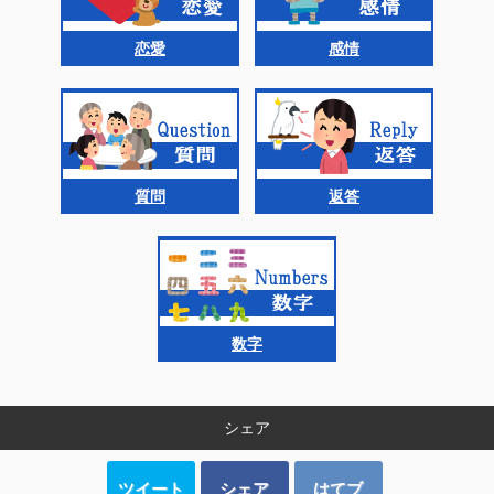
恋愛
感情
質問
返答
数字
シェア
ツイート
シェア
はてブ