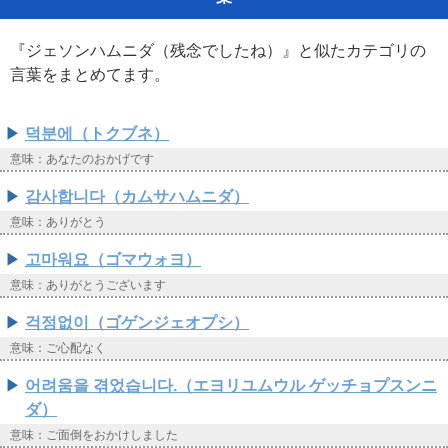
『ジェソンハムニダ（残念でしたね）』と似たカテゴリの
言葉をまとめてます。
덕분에（トクブネ）
意味：あなたのおかげです
감사합니다（カムサハムニダ）
意味：ありがとう
고마워요（ゴマウォヨ）
意味：ありがとうございます
걱정없이（ゴゲンジェオプシ）
意味：ご心配なく
어려움을 겪었습니다.（エヨリユムウル ゲッチョプスンニ
ダ）
意味：ご面倒をおかけしました