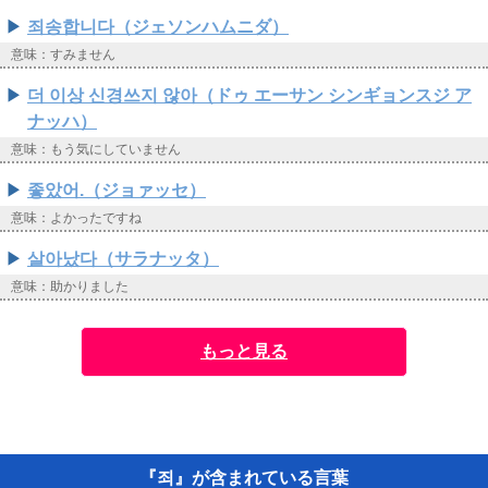
죄송합니다（ジェソンハムニダ）
意味：すみません
더 이상 신경쓰지 않아（ドゥ エーサン シンギョンスジ ア
ナッハ）
意味：もう気にしていません
좋았어.（ジョァッセ）
意味：よかったですね
살아났다（サラナッタ）
意味：助かりました
もっと見る
『죄』が含まれている言葉