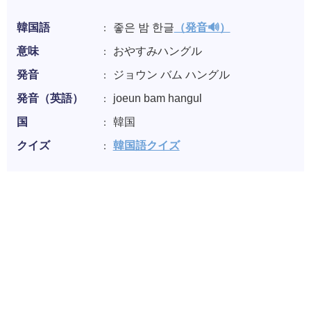
韓国語
좋은 밤 한글
（発音🔊）
意味
おやすみハングル
発音
ジョウン バム ハングル
発音（英語）
joeun bam hangul
国
韓国
クイズ
韓国語クイズ