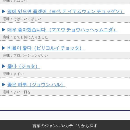
意味：おはよう
옆에 있으면 좋겠어（ヨペ テ イテムウェン チョッゲソ）
意味：そばにいてほしい
매우 좋아했습니다.（マエウ チョウハッヘッムニダ）
意味：とても気に入りました
비율이 좋다（ビリヨルイ チョッタ）
意味：プロポーションがいい
좋다（ジョタ）
意味：まずい
좋은 하루（ジョウン ハル）
意味：よい一日を
言葉のジャンルやカテゴリから探す