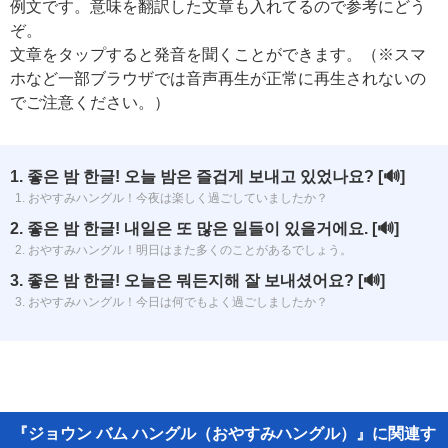
例文です。意味を翻訳した文章も入れてるので参考にどう
ぞ。
文章をタップすると発音を聞くことができます。（※スマ
ホなど一部ブラウザでは音声再生が正常に再生されないの
でご注意ください。）
1. 좋은 밤 한글! 오늘 밤은 즐겁게 보내고 있었나요?
[🔊]
1. おやすみハングル！今夜は楽しく過ごしていましたか？
2. 좋은 밤 한글! 내일은 또 많은 일들이 있을거에요.
[🔊]
2. おやすみハングル！明日はまた多くのことがあるでしょう。
3. 좋은 밤 한글! 오늘은 뭐든지해 잘 보내셨어요?
[🔊]
3. おやすみハングル！今日は何でもよく過ごしましたか？
『ジョウン バム ハングル（おやすみハングル）』に関連す