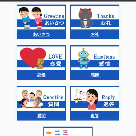
あいさつ
お礼
恋愛
感情
質問
返答