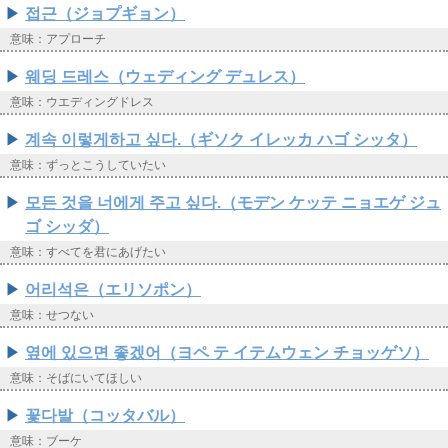
접근（ジョプギョン）
意味：アプローチ
웨딩 드레스（ウェディング デュレス）
意味：ウエディングドレス
계속 이렇게하고 싶다.（ギソク イレッカ ハゴ シッタ）
意味：ずっとこうしていたい
모든 것을 너에게 주고 싶다.（モデン ケッテ ニョエゲ ジュ
ゴ シッダ）
意味：すべてを君にあげたい
어리석은（エリソポン）
意味：せつない
옆에 있으면 좋겠어（ヨペ テ イテムウェン チョッゲソ）
意味：そばにいてほしい
꽃다발（コッタバル）
意味：ブーケ