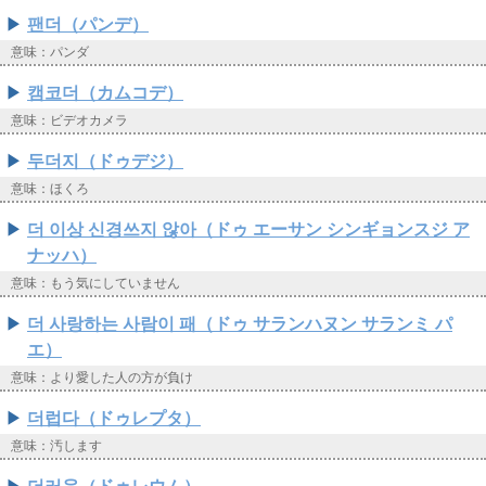
팬더（パンデ）
意味：パンダ
캠코더（カムコデ）
意味：ビデオカメラ
두더지（ドゥデジ）
意味：ほくろ
더 이상 신경쓰지 않아（ドゥ エーサン シンギョンスジ ア
ナッハ）
意味：もう気にしていません
더 사랑하는 사람이 패（ドゥ サランハヌン サランミ パ
エ）
意味：より愛した人の方が負け
더럽다（ドゥレプタ）
意味：汚します