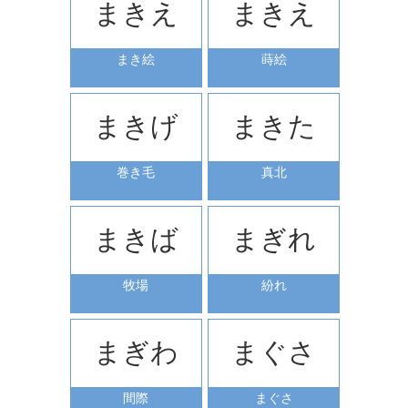
まきえ
まきえ
まき絵
蒔絵
まきげ
まきた
巻き毛
真北
まきば
まぎれ
牧場
紛れ
まぎわ
まぐさ
間際
まぐさ