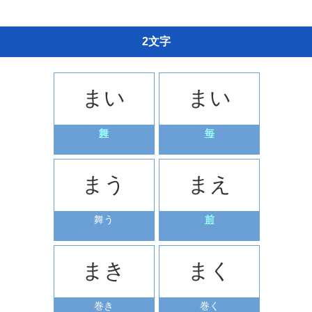
2文字
まい
まい
舞
毎
まう
まえ
舞う
前
まき
まく
巻き
巻く