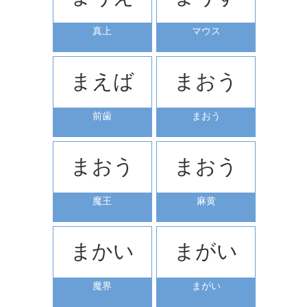
真上
マウス
まえば
まおう
前歯
まおう
まおう
まおう
魔王
麻黄
まかい
まがい
魔界
まがい