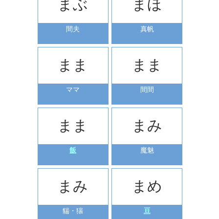
まぶ
まほ
間夫
真帆
まま
まま
ママ
間間
まま
まみ
飯
魔魅
まみ
まめ
貒・猯
豆