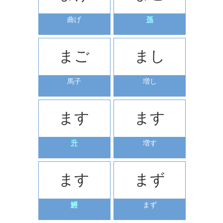
曲げ
孫
まご
まし
馬子
増し
ます
ます
升
増す
ます
まず
鱒
まず