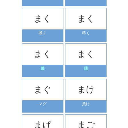
まく
まく
撒く
蒔く
まく
まく
幕
膜
まぐ
まけ
マグ
負け
まげ
まご