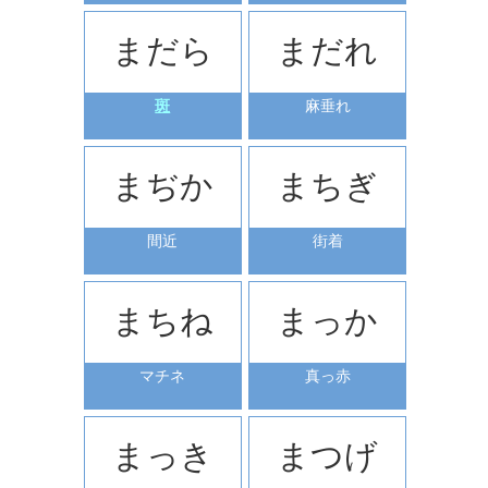
まだら
まだれ
斑
麻垂れ
まぢか
まちぎ
間近
街着
まちね
まっか
マチネ
真っ赤
まっき
まつげ