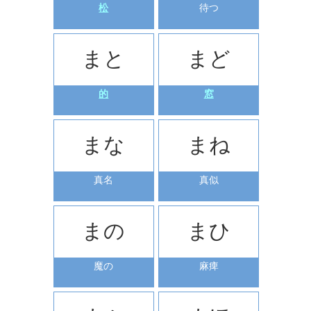
松
待つ
まと
まど
的
窓
まな
まね
真名
真似
まの
まひ
魔の
麻痺