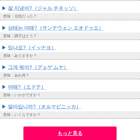
잘 지냈어?（ジャル チネッソ）
意味：元気だった？
상태는 어때?（サンテウェン エオドゥエ）
意味：調子はどう？
있나요?（イッナヨ）
意味：ありますか？
그게 뭐야?（グェゲ ムヤ）
意味：あれ何？
어때?（エドテ）
意味：いかがですか？
얼마입니까?（オルマピニッカ）
意味：いくらですか？
もっと見る