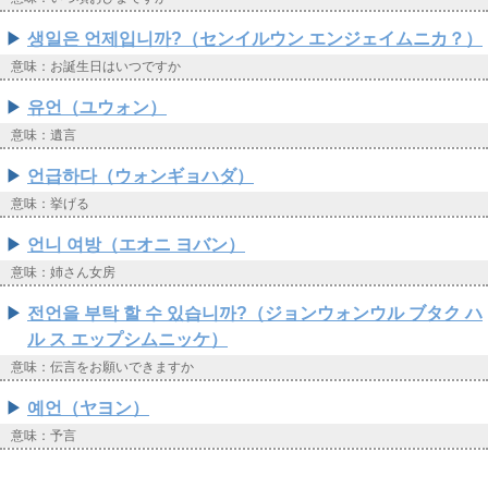
생일은 언제입니까?（センイルウン エンジェイムニカ？）
意味：お誕生日はいつですか
유언（ユウォン）
意味：遺言
언급하다（ウォンギョハダ）
意味：挙げる
언니 여방（エオニ ヨバン）
意味：姉さん女房
전언을 부탁 할 수 있습니까?（ジョンウォンウル ブタク ハ
ル ス エップシムニッケ）
意味：伝言をお願いできますか
예언（ヤヨン）
意味：予言