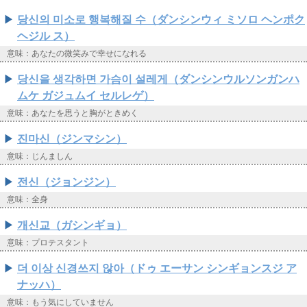
당신의 미소로 행복해질 수（ダンシンウィ ミソロ ヘンポク
ヘジル ス）
意味：あなたの微笑みで幸せになれる
당신을 생각하면 가슴이 설레게（ダンシンウルソンガンハ
ムケ ガジュムイ セルレゲ）
意味：あなたを思うと胸がときめく
진마신（ジンマシン）
意味：じんましん
전신（ジョンジン）
意味：全身
개신교（ガシンギョ）
意味：プロテスタント
더 이상 신경쓰지 않아（ドゥ エーサン シンギョンスジ ア
ナッハ）
意味：もう気にしていません