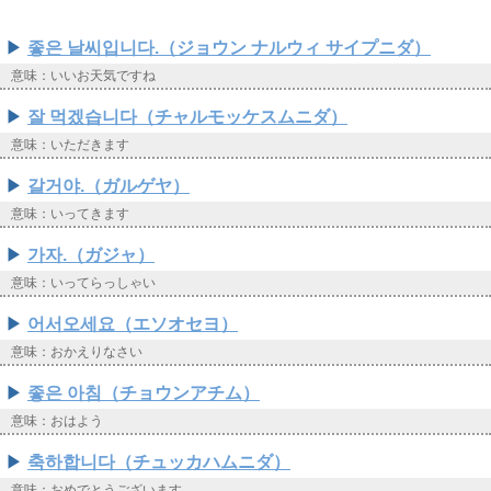
좋은 날씨입니다.（ジョウン ナルウィ サイプニダ）
意味：いいお天気ですね
잘 먹겠습니다（チャルモッケスムニダ）
意味：いただきます
갈거야.（ガルゲヤ）
意味：いってきます
가자.（ガジャ）
意味：いってらっしゃい
어서오세요（エソオセヨ）
意味：おかえりなさい
좋은 아침（チョウンアチム）
意味：おはよう
축하합니다（チュッカハムニダ）
意味：おめでとうございます