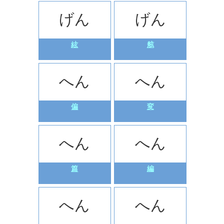
げん
げん
絃
舷
へん
へん
偏
変
へん
へん
篇
編
へん
へん