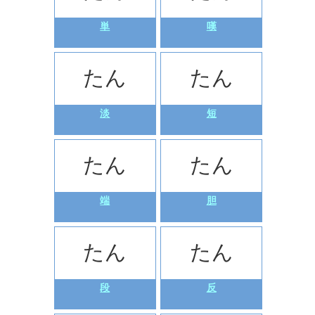
単
嘆
たん
たん
淡
短
たん
たん
端
胆
たん
たん
段
反