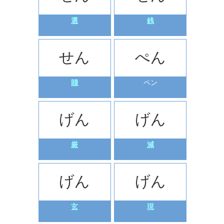
選
銭
せん
ぺん
賤
ペン
げん
げん
厳
減
げん
げん
玄
現