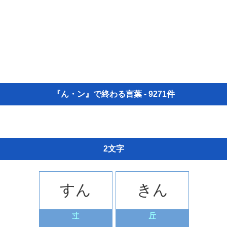
『ん・ン』で終わる言葉 - 9271件
2文字
すん
きん
寸
斤