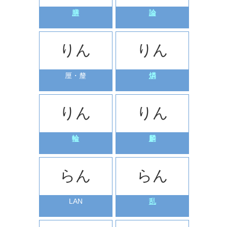
膳
論
りん
りん
厘・釐
燐
りん
りん
輪
麟
らん
らん
LAN
乱