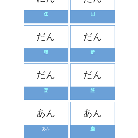
任
団
だん
だん
壇
断
だん
だん
暖
談
あん
あん
あん
庵