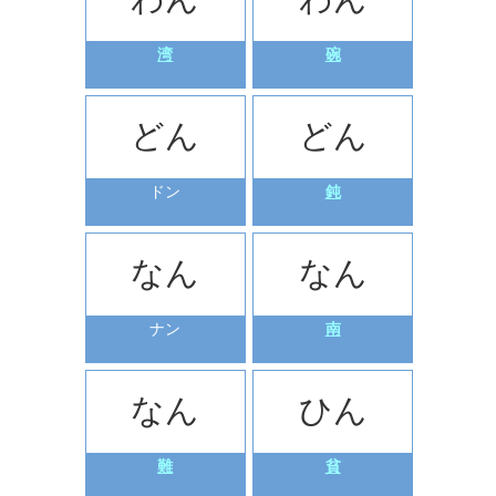
湾
碗
どん
どん
ドン
鈍
なん
なん
ナン
南
なん
ひん
難
貧