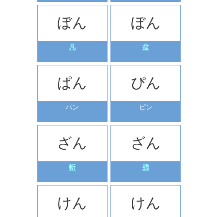
ぼん
ぼん
凡
盆
ぱん
ぴん
パン
ピン
ざん
ざん
斬
残
けん
けん