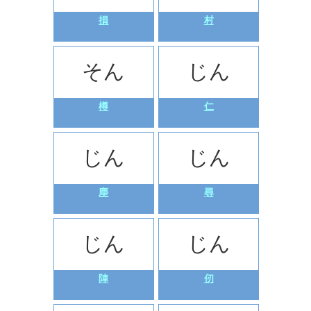
損
村
そん
じん
樽
仁
じん
じん
塵
尋
じん
じん
陣
仞