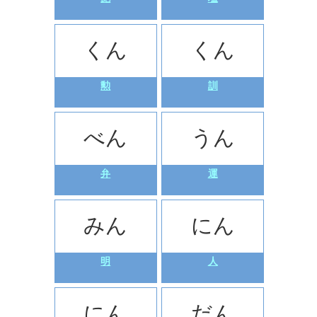
くん
くん
勲
訓
べん
うん
弁
運
みん
にん
明
人
にん
だん