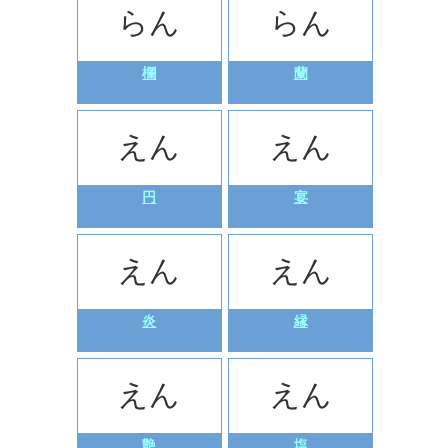
らん
らん
欄
蘭
えん
えん
円
宴
えん
えん
炎
縁
えん
えん
艶
塩