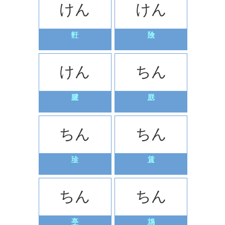
けん
けん
軒
険
けん
ちん
腱
朕
ちん
ちん
珍
賃
ちん
ちん
亭
鴆