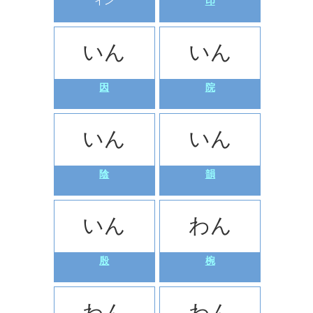
イン
印
いん
いん
因
院
いん
いん
陰
韻
いん
わん
殷
椀
わん
わん