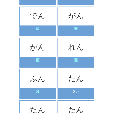
でん
がん
伝
癌
がん
れん
願
連
ふん
たん
分
タン
たん
たん