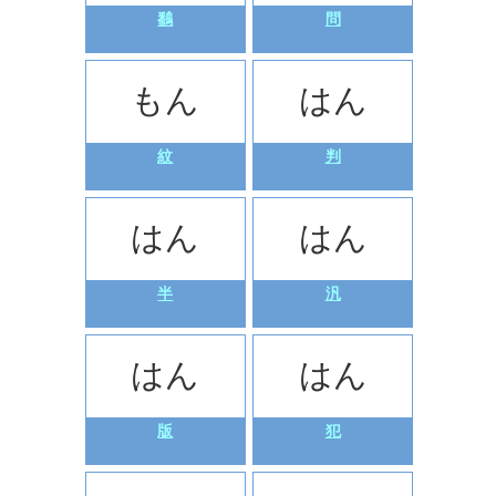
鷭
問
もん
はん
紋
判
はん
はん
半
汎
はん
はん
版
犯