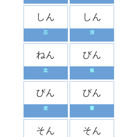
しん
しん
芯
清
ねん
びん
念
敏
びん
びん
便
鬢
そん
そん