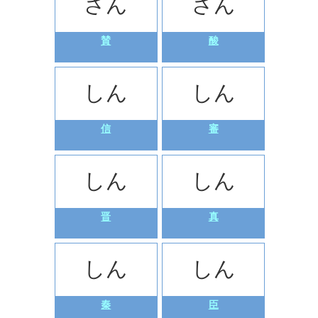
さん
さん
賛
酸
しん
しん
信
審
しん
しん
晋
真
しん
しん
秦
臣