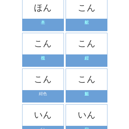
ほん
こん
本
献
こん
こん
根
紺
こん
こん
紺色
鯤
いん
いん