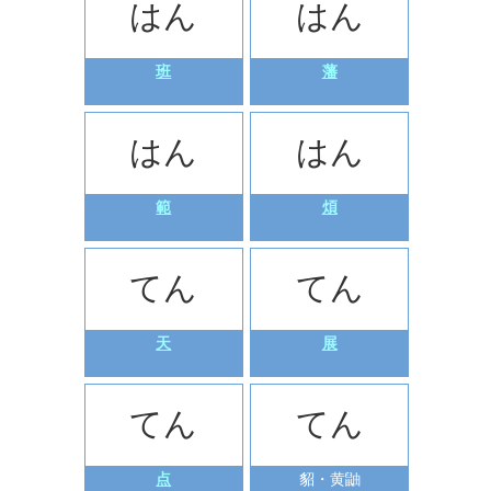
はん
はん
班
藩
はん
はん
範
煩
てん
てん
天
展
てん
てん
点
貂・黄鼬