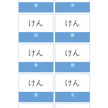
兼
券
けん
けん
剣
圏
けん
けん
拳
権
けん
けん
県
見