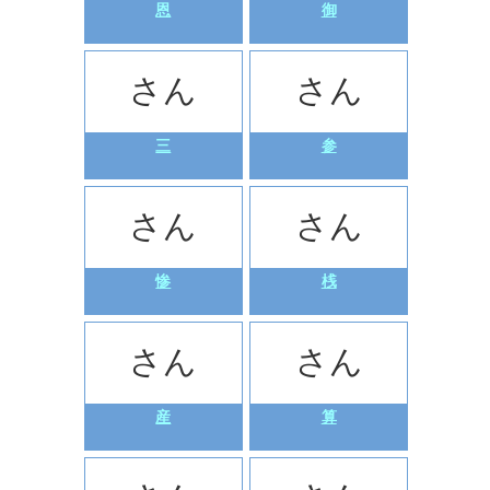
恩
御
さん
さん
三
参
さん
さん
惨
桟
さん
さん
産
算